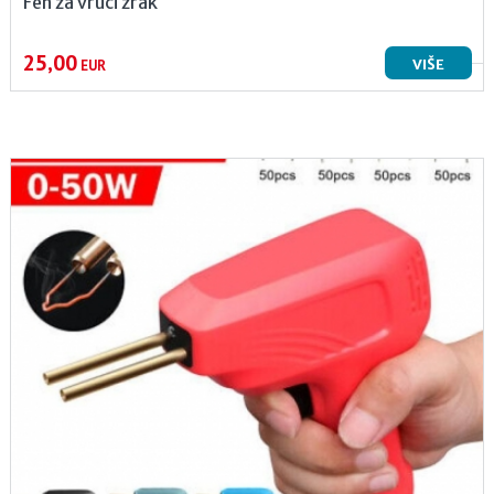
Fen za vrući zrak
25,00
VIŠE
EUR