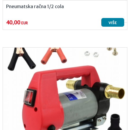
Pneumatska račna 1/2 cola
40,00
VIŠE
EUR