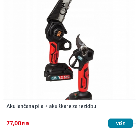
Aku lančana pila + aku škare za rezidbu
77,00
VIŠE
EUR