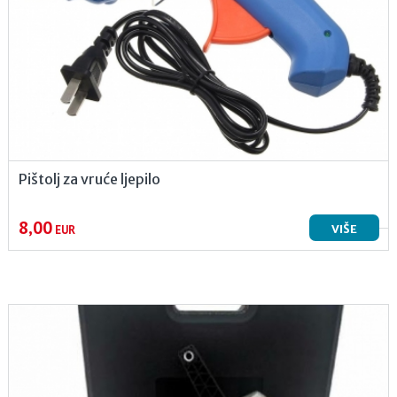
Pištolj za vruće ljepilo
8,00
VIŠE
EUR