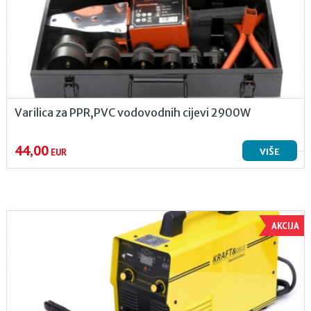
Varilica za PPR,PVC vodovodnih cijevi 2900W
44,00
VIŠE
EUR
AKCIJA