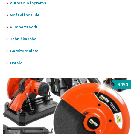
Autoradio i oprema
Noževi i posuđe
Pumpe za vodu
Tehnička roba
Garniture alata
Ostalo
NOVO