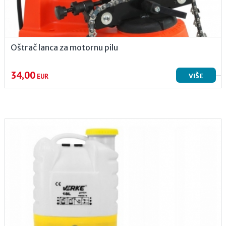
Oštrač lanca za motornu pilu
34,00
VIŠE
EUR