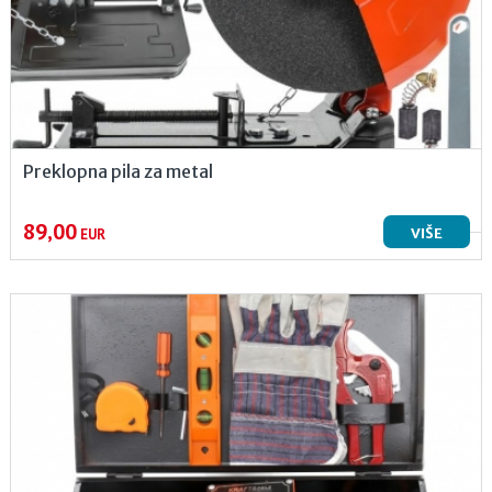
Preklopna pila za metal
89,00
VIŠE
EUR