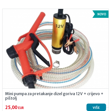
NOVO
Mini pumpa za pretakanje dizel goriva 12V + crijevo +
pištolj
25,00
VIŠE
EUR