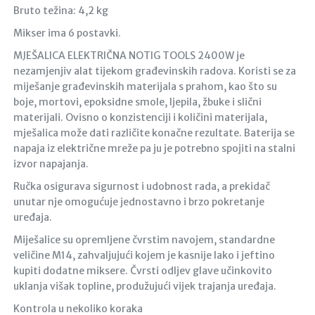
Bruto težina: 4,2 kg
Mikser ima 6 postavki.
MJEŠALICA ELEKTRIČNA NOTIG TOOLS 2400W je
nezamjenjiv alat tijekom građevinskih radova. Koristi se za
miješanje građevinskih materijala s prahom, kao što su
boje, mortovi, epoksidne smole, ljepila, žbuke i slični
materijali. Ovisno o konzistenciji i količini materijala,
mješalica može dati različite konačne rezultate. Baterija se
napaja iz električne mreže pa ju je potrebno spojiti na stalni
izvor napajanja.
Ručka osigurava sigurnost i udobnost rada, a prekidač
unutar nje omogućuje jednostavno i brzo pokretanje
uređaja.
Miješalice su opremljene čvrstim navojem, standardne
veličine M14, zahvaljujući kojem je kasnije lako i jeftino
kupiti dodatne miksere. Čvrsti odljev glave učinkovito
uklanja višak topline, produžujući vijek trajanja uređaja.
Kontrola u nekoliko koraka