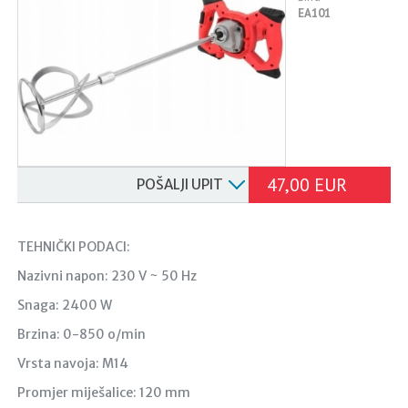
EA101
47,00 EUR
POŠALJI UPIT
TEHNIČKI PODACI:
Nazivni napon: 230 V ~ 50 Hz
Snaga: 2400 W
Brzina: 0-850 o/min
Vrsta navoja: M14
Promjer miješalice: 120 mm