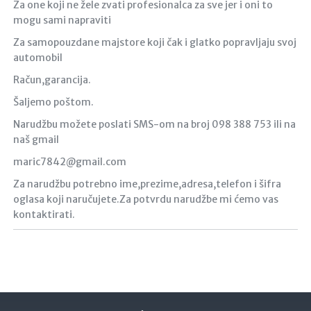
Za one koji ne žele zvati profesionalca za sve jer i oni to
mogu sami napraviti
Za samopouzdane majstore koji čak i glatko popravljaju svoj
automobil
Račun,garancija.
Šaljemo poštom.
Narudžbu možete poslati SMS-om na broj 098 388 753 ili na
naš gmail
maric7842@gmail.com
Za narudžbu potrebno ime,prezime,adresa,telefon i šifra
oglasa koji naručujete.Za potvrdu narudžbe mi ćemo vas
kontaktirati.