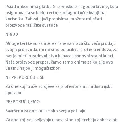
Psiad mikser ima glatku 6-brzinsku prilagodbu brzine, koja
osigurava da se brzina vrtnje prilagodi očekivanjima
korisnika. Zahvaljujući propisima, možete miješati
proizvode različite gustoće
N1800
Mnoge tvrtke su zainteresirane samo za što veću prodaju
svojih proizvoda, no mi smo odlučili ići protiv trendova, za
nas je mjerilo zadovoljstvo kupaca i ponovni stalni kupci.
Naše proizvode preporučamo samo onima za koje je ovo
uistinu najbolji mogući izbor!
NE PREPORUČUJE SE
Za one koji traže strojeve za profesionalnu, industrijsku
uporabu
PREPORUČUJEMO
Savršeno za one koji se oko svega petljaju
Za one koji se useljavaju u novi stan koji trebaju dobar alat