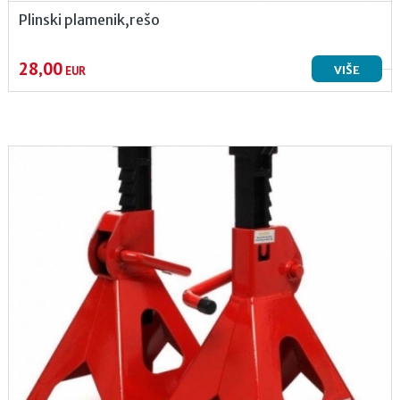
Plinski plamenik,rešo
28,00
VIŠE
EUR