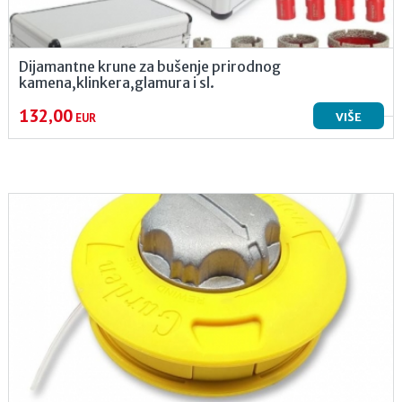
Dijamantne krune za bušenje prirodnog
kamena,klinkera,glamura i sl.
132,00
VIŠE
EUR