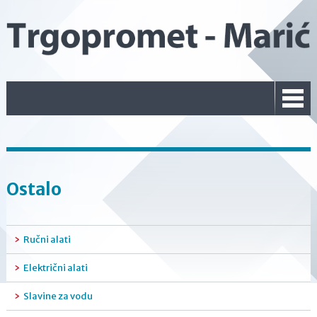
Ostalo
Ručni alati
Električni alati
Slavine za vodu