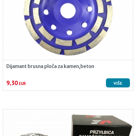
Dijamant brusna ploča za kamen,beton
9,30
VIŠE
EUR