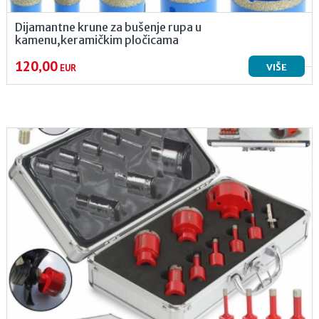
Dijamantne krune za bušenje rupa u
kamenu,keramičkim pločicama
120,00
VIŠE
EUR