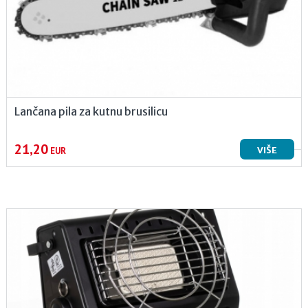
Lančana pila za kutnu brusilicu
21,20
VIŠE
EUR