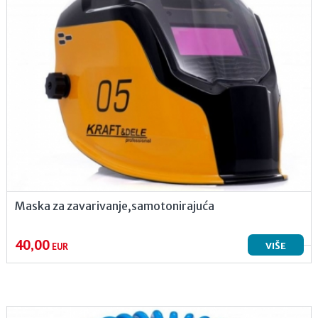
Maska za zavarivanje,samotonirajuća
40,00
VIŠE
EUR