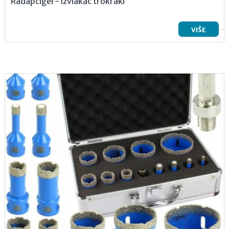
Radapciger- izvlakač trokraki
VIŠE