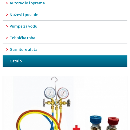
Autoradio i oprema
Noževi i posuđe
Pumpe za vodu
Tehnička roba
Garniture alata
Ostalo