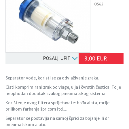
OS65
8,00 EUR
POŠALJI UPIT
Separator vode, koristi se za odvlaživanje zraka.
Čisti komprimirani zrak od vlage, ulja i čvrstih čestica. To je
neophodan dodatak svakog pneumatskog sistema.
Korištenje ovog filtera spriječavate: hrđu alata, mrlje
prilikom farbanja špricom itd.....
Separator se postavlja na samoj šprici za bojanje ili dr
pneumatskom alatu.