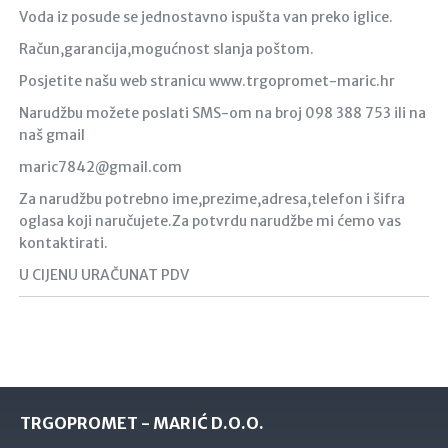
Voda iz posude se jednostavno ispušta van preko iglice.
Račun,garancija,mogućnost slanja poštom.
Posjetite našu web stranicu www.trgopromet-maric.hr
Narudžbu možete poslati SMS-om na broj 098 388 753 ili na
naš gmail
maric7842@gmail.com
Za narudžbu potrebno ime,prezime,adresa,telefon i šifra
oglasa koji naručujete.Za potvrdu narudžbe mi ćemo vas
kontaktirati.
U CIJENU URAČUNAT PDV
TRGOPROMET - MARIĆ D.O.O.