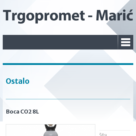
Ostalo
Boca CO2 8L
Šifra