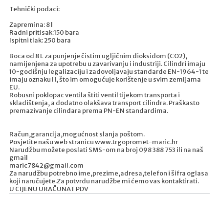
Tehnički podaci:
Zapremina: 8 l
Radni pritisak:150 bara
Ispitni tlak: 250 bara
Boca od 8 L za punjenje čistim ugljičnim dioksidom (CO2),
namijenjena za upotrebu u zavarivanju i industriji. Cilindri imaju
10-godišnju legalizaciju i zadovoljavaju standarde EN-1964-1 te
imaju oznaku Π, što im omogućuje korištenje u svim zemljama
EU.
Robusni poklopac ventila štiti ventil tijekom transporta i
skladištenja, a dodatno olakšava transport cilindra. Praškasto
premazivanje cilindara prema PN-EN standardima.
Račun,garancija,mogućnost slanja poštom.
Posjetite našu web stranicu www.trgopromet-maric.hr
Narudžbu možete poslati SMS-om na broj 098 388 753 ili na naš
gmail
maric7842@gmail.com
Za narudžbu potrebno ime,prezime,adresa,telefon i šifra oglasa
koji naručujete.Za potvrdu narudžbe mi ćemo vas kontaktirati.
U CIJENU URAČUNAT PDV