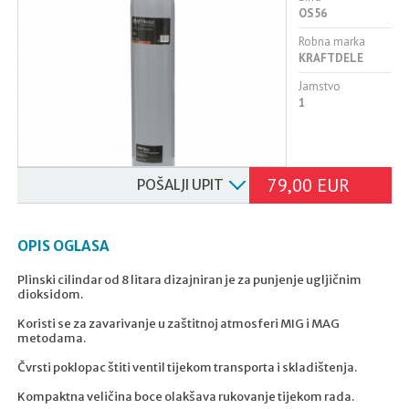
OS56
Robna marka
KRAFTDELE
Jamstvo
1
79,00 EUR
POŠALJI UPIT
OPIS OGLASA
Plinski cilindar od 8 litara dizajniran je za punjenje ugljičnim
dioksidom.
Koristi se za zavarivanje u zaštitnoj atmosferi MIG i MAG
metodama.
Čvrsti poklopac štiti ventil tijekom transporta i skladištenja.
Kompaktna veličina boce olakšava rukovanje tijekom rada.