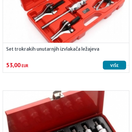
Set trokrakih unutarnjih izvlakača ležajeva
53,00
VIŠE
EUR