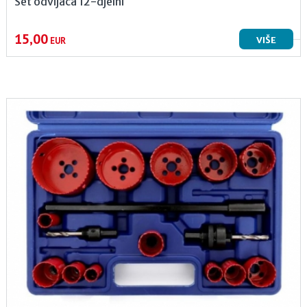
Set odvijača 12-djelni
15,00
VIŠE
EUR