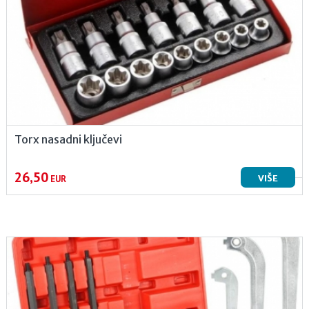
Torx nasadni ključevi
26,50
VIŠE
EUR