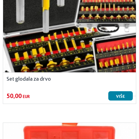
Set glodala za drvo
50,00
VIŠE
EUR