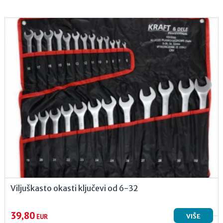
Viljuškasto okasti ključevi od 6-32
39,80
VIŠE
EUR