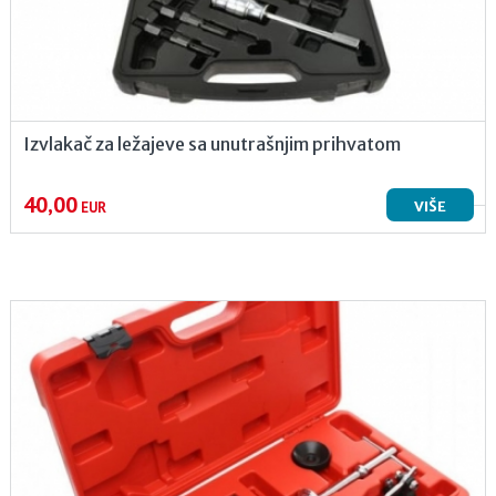
Izvlakač za ležajeve sa unutrašnjim prihvatom
40,00
VIŠE
EUR