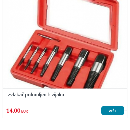
Izvlakač polomljenih vijaka
14,00
VIŠE
EUR