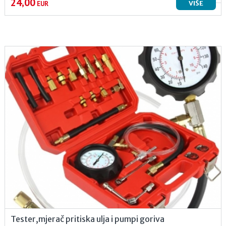
24,00
VIŠE
EUR
Tester,mjerač pritiska ulja i pumpi goriva