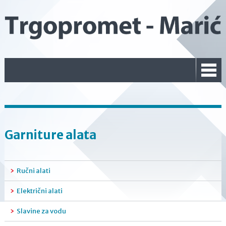
Garniture alata
Ručni alati
Električni alati
Slavine za vodu