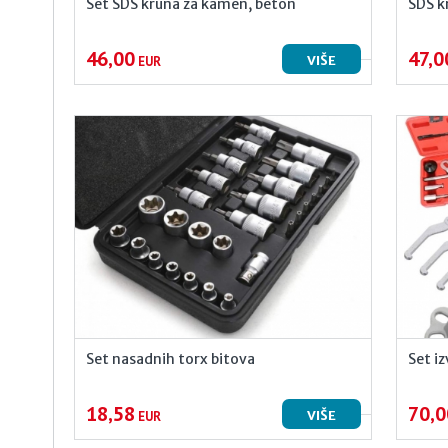
Set SDS kruna za kamen, beton
SDS k
46,00
47,0
VIŠE
EUR
Set nasadnih torx bitova
Set iz
18,58
70,0
VIŠE
EUR