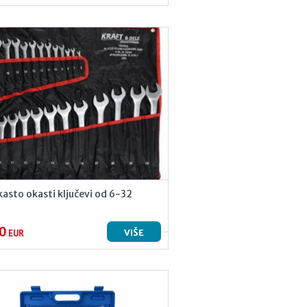
škasto okasti ključevi od 6-32
0
VIŠE
EUR