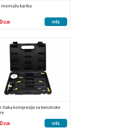
a montažu karika
0
VIŠE
EUR
r tlaka kompresije za benzinske
re
0
VIŠE
EUR