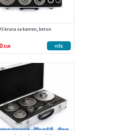
DS kruna za kamen, beton
0
VIŠE
EUR