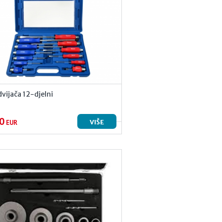
dvijača 12-djelni
0
VIŠE
EUR