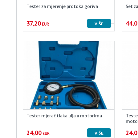
Tester za mjerenje protoka goriva
Set z
37,20
44,0
VIŠE
EUR
Tester mjerač tlaka ulja u motorima
Teste
moto
24,00
24,0
VIŠE
EUR