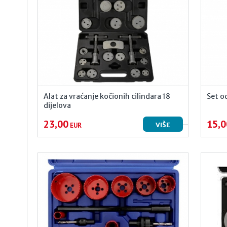
Alat za vraćanje kočionih cilindara 18
Set o
dijelova
23,00
15,0
VIŠE
EUR