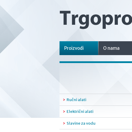
Proizvodi
O nama
Ručni alati
Električni alati
Slavine za vodu