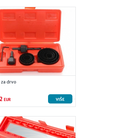
 za drvo
2
VIŠE
EUR