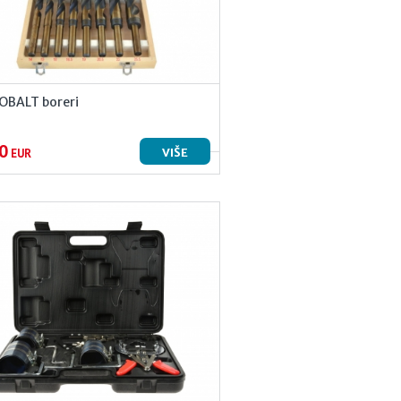
OBALT boreri
0
VIŠE
EUR