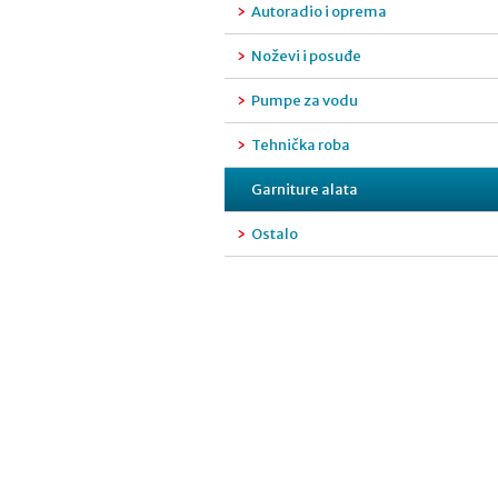
Autoradio i oprema
Noževi i posuđe
Pumpe za vodu
Tehnička roba
Garniture alata
Ostalo