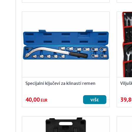
Specijalni ključevi za klinasti remen
Vilju
40,00
39,8
VIŠE
EUR