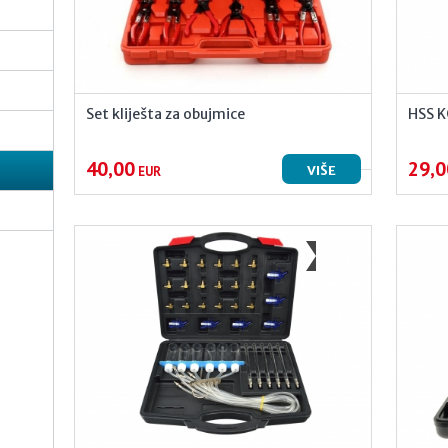
Set kliješta za obujmice
HSS K
40,00
29,0
VIŠE
EUR
NOVO