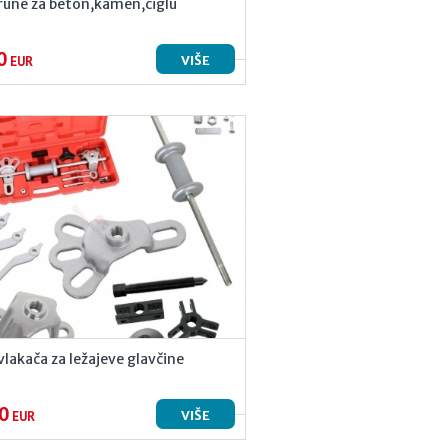
rune za beton,kamen,ciglu
0
VIŠE
EUR
vlakača za ležajeve glavčine
0
VIŠE
EUR