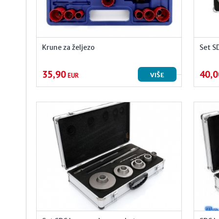
Krune za željezo
Set S
35,90
40,0
VIŠE
EUR