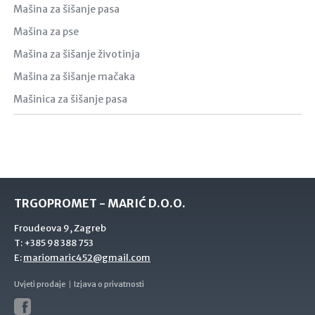
Mašina za šišanje pasa
Mašina za pse
Mašina za šišanje životinja
Mašina za šišanje mačaka
Mašinica za šišanje pasa
TRGOPROMET - MARIĆ D.O.O.
Froudeova 9, Zagreb
T:
+385 98 388 753
E:
mariomaric452@gmail.com
Uvjeti prodaje
Izjava o privatnosti