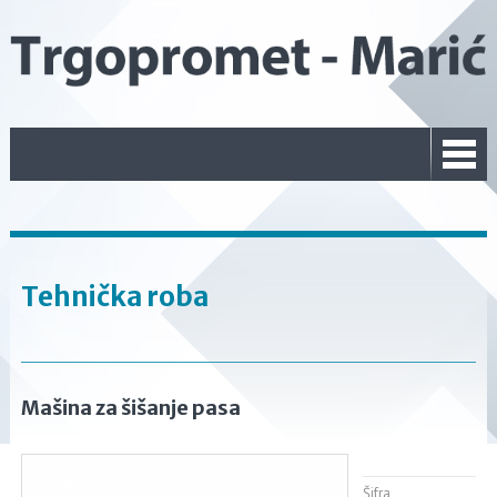
Tehnička roba
Mašina za šišanje pasa
Šifra