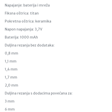
Napajanje: baterija i mreža
Fiksna oštrica: titan
Pokretna oštrica: keramika
Napon napajanja: 3,7V
Baterija: 1000 mAh
Duljina rezanja bez dodataka:
0,8 mm
1,1 mm
1,4 mm
1,7 mm
2,0 mm
Duljina rezanja s dodacima povećana za:
3 mm
6 mm