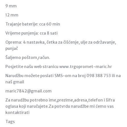
9 mm
12 mm
Trajanje baterije: cca 60 min
Vrijeme punjenja: cca 8 sati
Oprema: 4 nastavka, četka za čišćenje, ulje za održavanje,
punjač
Šaljemo poštom,račun.
Posjetite našu web stranicu www.trgopromet-maric.hr
Narudžbu možete poslati SMS-om na broj 098 388 753 ili na
naš gmail
maric7842@gmail.com
Za narudžbu potrebno ime,prezime,adresa,telefon i šifra
oglasa koji naručujete.Za potvrdu narudžbe mi ćemo vas
kontaktirati
Tags