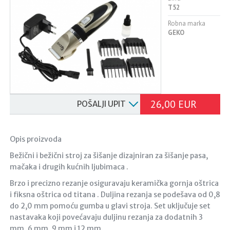
T52
Robna marka
GEKO
26,00 EUR
POŠALJI UPIT
Opis proizvoda
Bežični i bežični stroj za šišanje dizajniran za šišanje pasa,
mačaka i drugih kućnih ljubimaca .
Brzo i precizno rezanje osiguravaju keramička gornja oštrica
i fiksna oštrica od titana . Duljina rezanja se podešava od 0,8
do 2,0 mm pomoću gumba u glavi stroja. Set uključuje set
nastavaka koji povećavaju duljinu rezanja za dodatnih 3
mm, 6 mm, 9 mm i 12 mm.