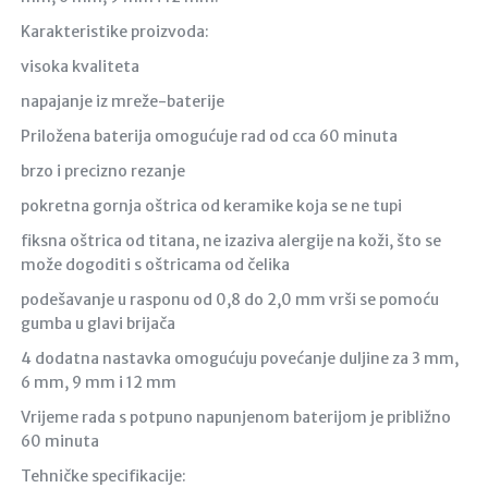
Karakteristike proizvoda:
visoka kvaliteta
napajanje iz mreže-baterije
Priložena baterija omogućuje rad od cca 60 minuta
brzo i precizno rezanje
pokretna gornja oštrica od keramike koja se ne tupi
fiksna oštrica od titana, ne izaziva alergije na koži, što se
može dogoditi s oštricama od čelika
podešavanje u rasponu od 0,8 do 2,0 mm vrši se pomoću
gumba u glavi brijača
4 dodatna nastavka omogućuju povećanje duljine za 3 mm,
6 mm, 9 mm i 12 mm
Vrijeme rada s potpuno napunjenom baterijom je približno
60 minuta
Tehničke specifikacije: